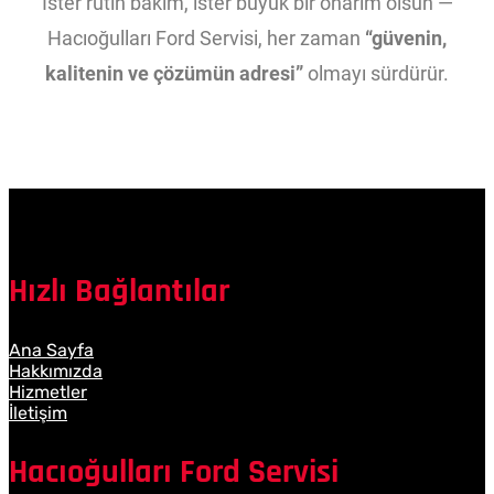
İster rutin bakım, ister büyük bir onarım olsun —
Hacıoğulları Ford Servisi, her zaman
“güvenin,
kalitenin ve çözümün adresi”
olmayı sürdürür.
Hızlı Bağlantılar
Ana Sayfa
Hakkımızda
Hizmetler
İletişim
Hacıoğulları Ford Servisi